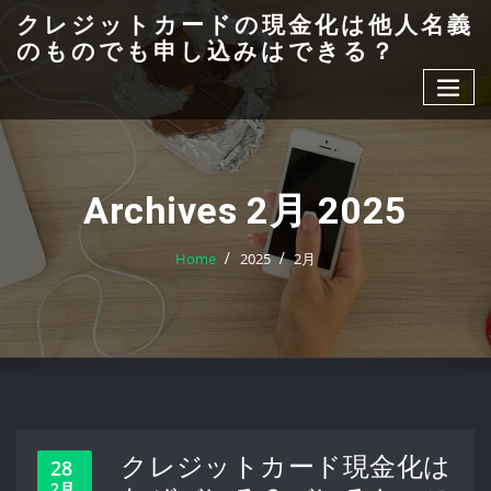
Skip
クレジットカードの現金化は他人名義
to
のものでも申し込みはできる？
content
Archives 2月 2025
Home
2025
2月
クレジットカード現金化は
28
2月